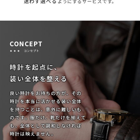
迷わず選べる
ようにするサービスです。
CONCEPT
コンセプト
時計を起点に、
装い全体を整える
良い時計をお持ちの方が、その
時計を本当に活かせる装い全体
を持つことは、意外に難しいも
のです。服だけ、靴だけを揃えて
も、全体として調和しなければ
時計は映えません。