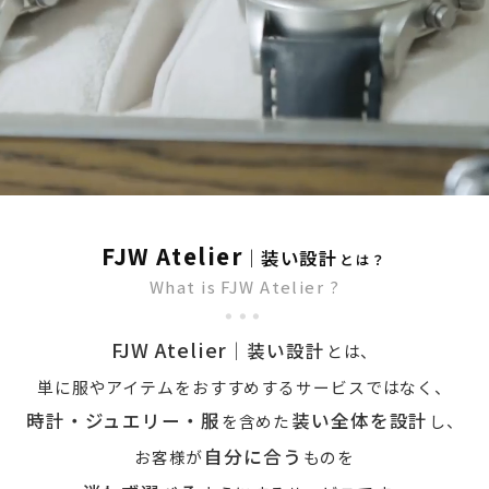
FJW Atelier
｜装い設計
とは？
What is FJW Atelier ?
FJW Atelier
｜装い設計
とは、
単に服やアイテムをおすすめするサービスではなく、
時計・ジュエリー・服
装い全体を設計
を含めた
し、
自分に合う
お客様が
ものを