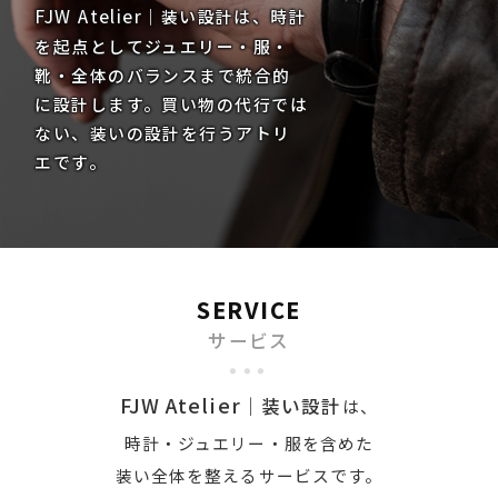
FJW Atelier
｜装い設計は、時計
を起点としてジュエリー・服・
靴・全体のバランスまで統合的
に設計します。買い物の代行では
ない、装いの設計を行うアトリ
エです。
SERVICE
サービス
FJW Atelier
｜装い設計
は、
時計・ジュエリー・服を含めた
装い全体を整えるサービスです。