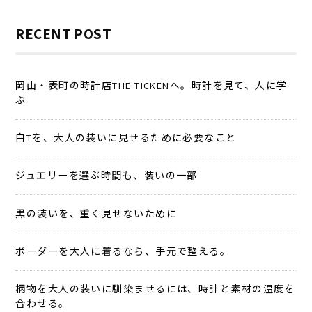
稿
ナ
RECENT POST
ビ
ゲ
岡山・表町の時計店THE TICKENへ。時計を見て、人に学
ー
ぶ
シ
ョ
白Tを、大人の装いに見せるために必要なこと
ン
ジュエリーを選ぶ時間も、装いの一部
黒の装いを、重く見せないために
ボーダーを大人に着るなら、手元で整える。
柄物を大人の装いに馴染ませるには、時計と素材の温度を
合わせる。